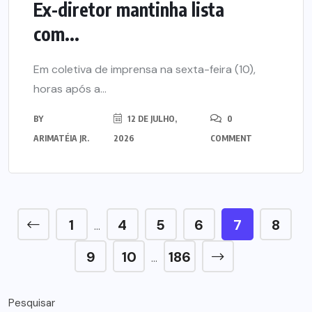
Ex-diretor mantinha lista
com...
Em coletiva de imprensa na sexta-feira (10),
horas após a...
BY
12 DE JULHO,
0
ARIMATÉIA JR.
2026
COMMENT
1
4
5
6
7
8
…
9
10
186
…
Pesquisar