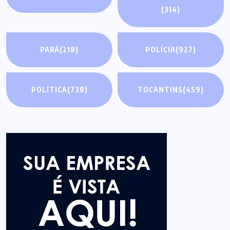
(314)
PARÁ
(218)
POLÍCIA
(927)
POLÍTICA
(738)
TOCANTINS
(459)