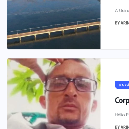
A Usina
BY
ARIM
PAR
Corp
Hélio 
BY
ARIM