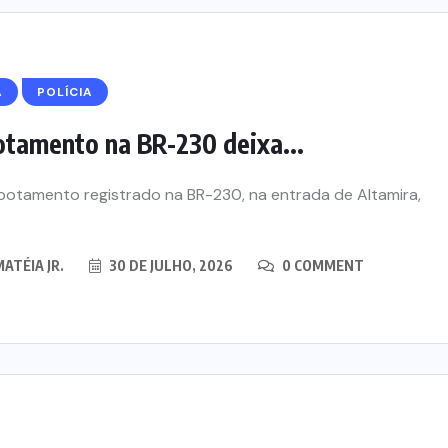
Á
POLÍCIA
tamento na BR-230 deixa...
otamento registrado na BR-230, na entrada de Altamira,
ATÉIA JR.
30 DE JULHO, 2026
0 COMMENT
POLÍCIA
TOCANTINS
Laudo aponta graves lesões e
ai a R$
descarta afogamento na