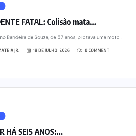
morte de menino de 3 anos
Á
6
5 DE AGOSTO, 2026
ENTE FATAL: Colisão mata...
o Bandeira de Souza, de 57 anos, pilotava uma moto...
ATÉIA JR.
18 DE JULHO, 2026
0 COMMENT
Á
R HÁ SEIS ANOS:...