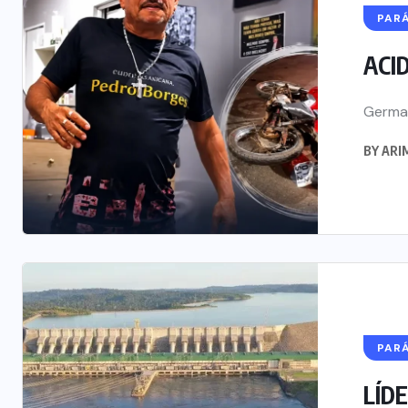
150 milhões
PAR
5 DE AGOSTO, 202
ACID
German
BY
ARIM
PAR
LÍDE