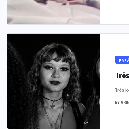
PAR
Três
Três j
BY
ARIM