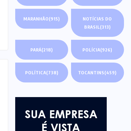
MARANHÃO
(915)
NOTÍCIAS DO
BRASIL
(313)
PARÁ
(218)
POLÍCIA
(926)
POLÍTICA
(738)
TOCANTINS
(459)