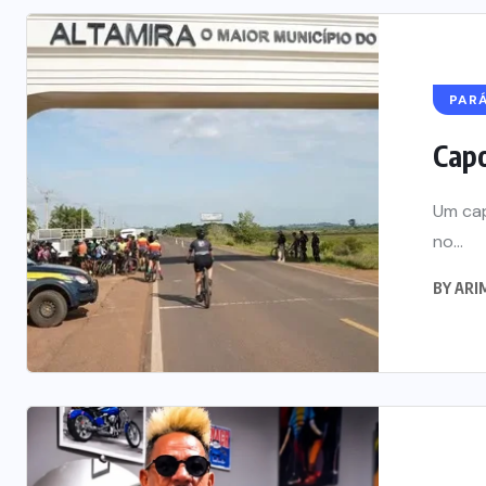
PAR
Capo
Um cap
no...
BY
ARIM
NOTÍCIAS DO BRASIL
Mega-Sena acumula e v