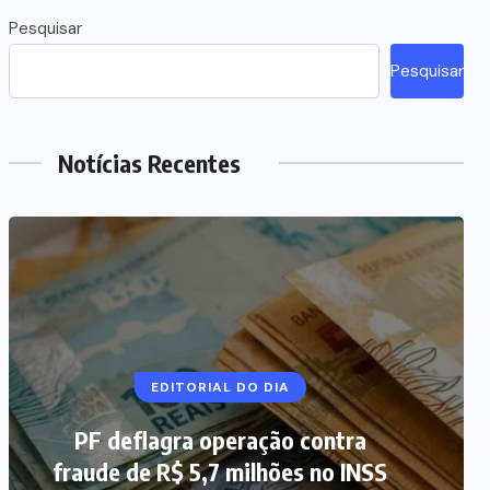
Pesquisar
Pesquisar
Notícias Recentes
NOTÍCIAS DO BRASIL
EDITORIAL DO DIA
PF deflagra operação contra
Mega-Sena 3.041 acumula, e
fraude de R$ 5,7 milhões no INSS
prêmio estimado chega a R$ 165