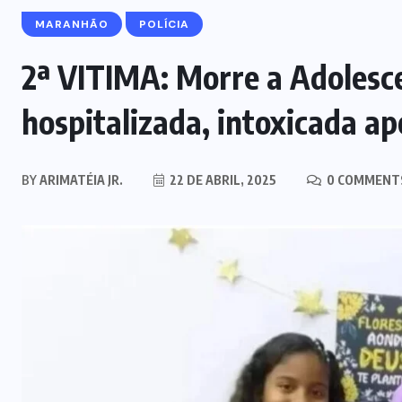
MARANHÃO
POLÍCIA
2ª VITIMA: Morre a Adolesc
hospitalizada, intoxicada a
BY
ARIMATÉIA JR.
22 DE ABRIL, 2025
0 COMMENT
MARANHÃO
POLÍCIA
Mulher joga drogas no vaso
sanitário; polícia apreende 3 kg e