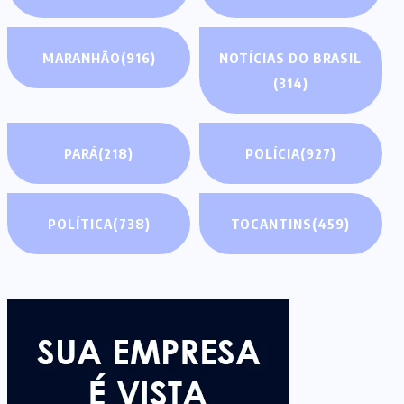
MARANHÃO
(916)
NOTÍCIAS DO BRASIL
(314)
PARÁ
(218)
POLÍCIA
(927)
POLÍTICA
(738)
TOCANTINS
(459)