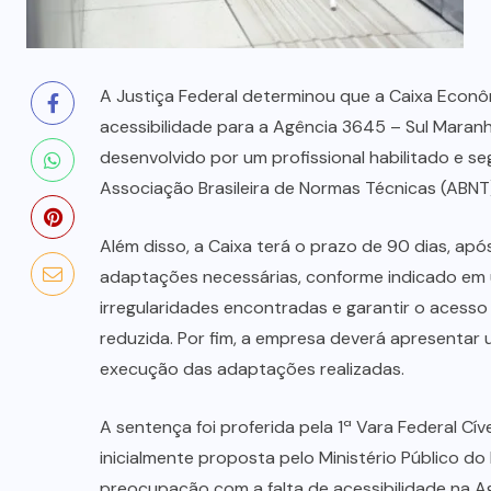
prende mãe e filho
7 DE AGOSTO, 2026
A Justiça Federal determinou que a Caixa Econô
acessibilidade para a Agência 3645 – Sul Maranh
desenvolvido por um profissional habilitado e s
Associação Brasileira de Normas Técnicas (ABNT
Além disso, a Caixa terá o prazo de 90 dias, ap
adaptações necessárias, conforme indicado em u
irregularidades encontradas e garantir o acess
reduzida. Por fim, a empresa deverá apresentar
execução das adaptações realizadas.
A sentença foi proferida pela 1ª Vara Federal Cível
inicialmente proposta pelo Ministério Público d
preocupação com a falta de acessibilidade na 