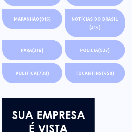
MARANHÃO
(916)
NOTÍCIAS DO BRASIL
(314)
PARÁ
(218)
POLÍCIA
(927)
POLÍTICA
(738)
TOCANTINS
(459)