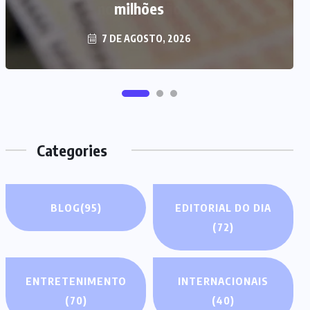
milhões
7 DE AGOSTO, 2026
Categories
BLOG
(95)
EDITORIAL DO DIA
(72)
ENTRETENIMENTO
INTERNACIONAIS
(70)
(40)