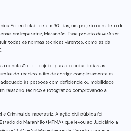
no Maranhão
7 DE AGOSTO, 2026
mica Federal elabore, em 30 dias, um projeto completo de
ense, em Imperatriz, Maranhão. Esse projeto deverá ser
eguir todas as normas técnicas vigentes, como as da
).
ós a conclusão do projeto, para executar todas as
m laudo técnico, a fim de corrigir completamente as
o adequado às pessoas com deficiência ou mobilidade
 um relatório técnico e fotográfico comprovando a
 e Criminal de Imperatriz. A ação civil pública foi
o Estado do Maranhão (MPMA), que levou ao Judiciário a
Agência 3645 – Sul Maranhense da Caixa Econômica