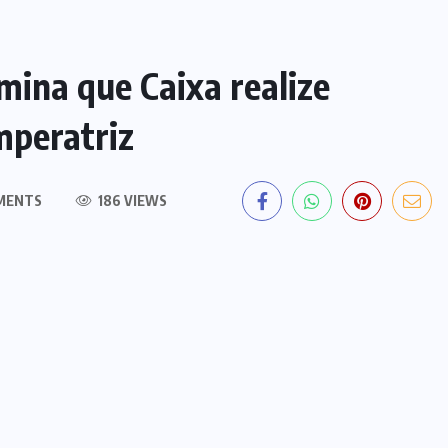
rmina que Caixa realize
mperatriz
MENTS
186 VIEWS
EDITORIAL DO DIA
PF deflagra operação contra
fraude de R$ 5,7 milhões no INSS