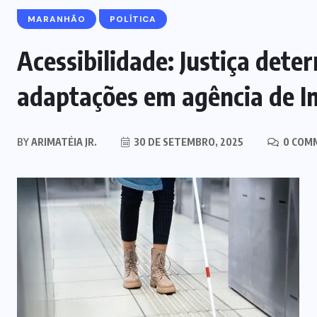
MARANHÃO
POLÍTICA
Acessibilidade: Justiça dete
adaptações em agência de I
BY
ARIMATÉIA JR.
30 DE SETEMBRO, 2025
0 COM
MARANHÃO
POLÍCIA
Mulher joga drogas no vaso
sanitário; polícia apreende 3 kg e