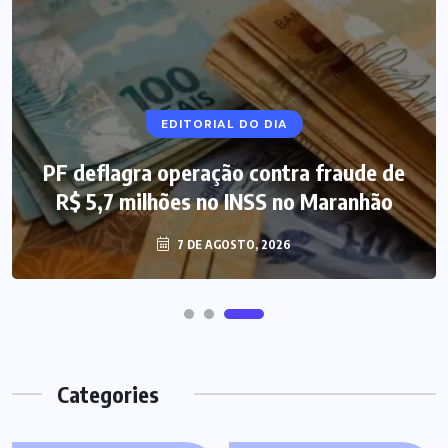
NOTÍCIAS DO BRASIL
EDITORIAL DO DIA
PF deflagra operação contra fraude de
Mega-Sena 3.041 acumula, e prêmio
R$ 5,7 milhões no INSS no Maranhão
estimado chega a R$ 165 milhões
7 DE AGOSTO, 2026
7 DE AGOSTO, 2026
Categories