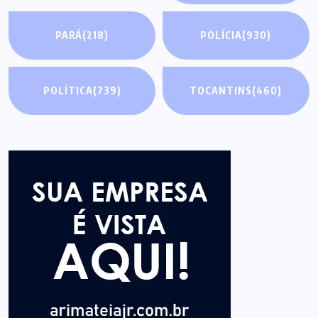
PARÁ
(218)
POLÍCIA
(930)
POLÍTICA
(739)
TOCANTINS
(460)