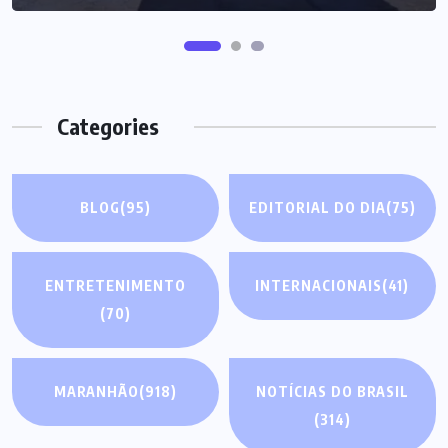
Categories
BLOG
(95)
EDITORIAL DO DIA
(75)
ENTRETENIMENTO
INTERNACIONAIS
(41)
(70)
MARANHÃO
(918)
NOTÍCIAS DO BRASIL
(314)