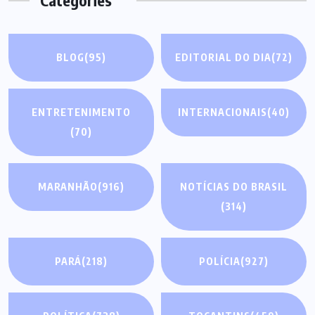
Categories
BLOG
(95)
EDITORIAL DO DIA
(72)
ENTRETENIMENTO
INTERNACIONAIS
(40)
(70)
MARANHÃO
(916)
NOTÍCIAS DO BRASIL
(314)
PARÁ
(218)
POLÍCIA
(927)