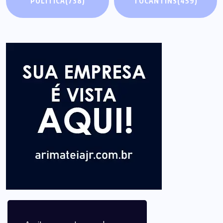
POLÍTICA
(738)
TOCANTINS
(459)