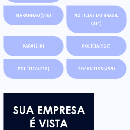
MARANHÃO
(916)
NOTÍCIAS DO BRASIL
(314)
PARÁ
(218)
POLÍCIA
(927)
POLÍTICA
(738)
TOCANTINS
(459)