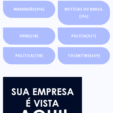
MARANHÃO
(916)
NOTÍCIAS DO BRASIL
(314)
PARÁ
(218)
POLÍCIA
(927)
POLÍTICA
(738)
TOCANTINS
(459)