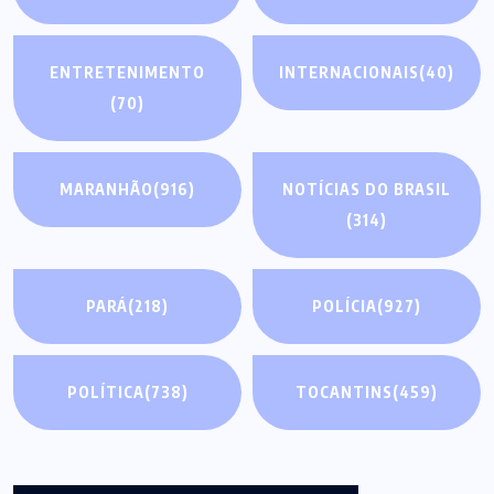
ENTRETENIMENTO
INTERNACIONAIS
(40)
(70)
MARANHÃO
(916)
NOTÍCIAS DO BRASIL
(314)
PARÁ
(218)
POLÍCIA
(927)
POLÍTICA
(738)
TOCANTINS
(459)