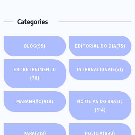
Categories
BLOG
(95)
EDITORIAL DO DIA
(75)
ENTRETENIMENTO
INTERNACIONAIS
(41)
(70)
MARANHÃO
(918)
NOTÍCIAS DO BRASIL
(314)
PARÁ
(218)
POLÍCIA
(930)