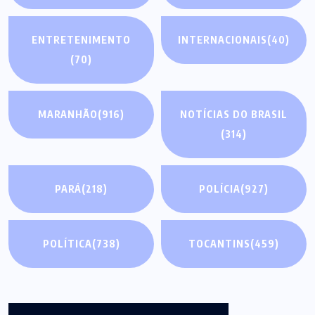
ENTRETENIMENTO
INTERNACIONAIS
(40)
(70)
MARANHÃO
(916)
NOTÍCIAS DO BRASIL
(314)
PARÁ
(218)
POLÍCIA
(927)
POLÍTICA
(738)
TOCANTINS
(459)