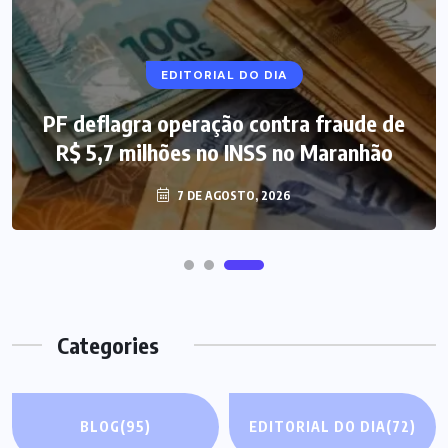
NOTÍCIAS DO BRASIL
EDITORIAL DO DIA
PF deflagra operação contra fraude de
Mega-Sena 3.041 acumula, e prêmio
R$ 5,7 milhões no INSS no Maranhão
estimado chega a R$ 165 milhões
7 DE AGOSTO, 2026
7 DE AGOSTO, 2026
Categories
BLOG
(95)
EDITORIAL DO DIA
(72)