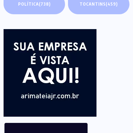
POLÍTICA
(738)
TOCANTINS
(459)