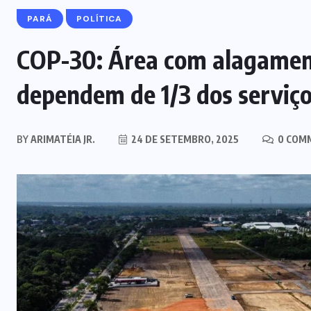
PARÁ
POLÍTICA
COP-30: Área com alagament
dependem de 1/3 dos serviço
BY
ARIMATÉIA JR.
24 DE SETEMBRO, 2025
0 COM
MARANHÃO
POLÍCIA
Mulher joga drogas no vaso
sanitário; polícia apreende 3 kg e