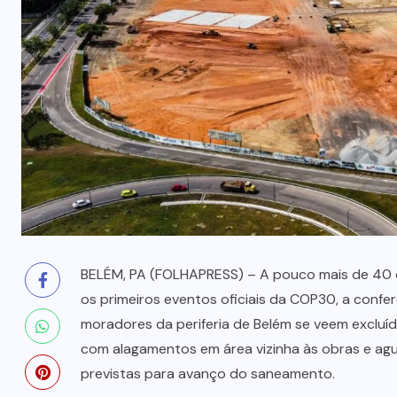
prende mãe e filho
7 DE AGOSTO, 2026
BELÉM, PA (FOLHAPRESS) – A pouco mais de 40 
os primeiros eventos oficiais da COP30, a conf
moradores da periferia de Belém se veem exclu
com alagamentos em área vizinha às obras e ag
previstas para avanço do saneamento.