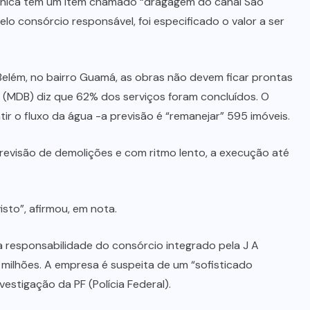
écnica tem um item chamado “dragagem do canal São
lo consórcio responsável, foi especificado o valor a ser
Belém, no bairro Guamá, as obras não devem ficar prontas
 (MDB) diz que 62% dos serviços foram concluídos. O
ir o fluxo da água -a previsão é “remanejar” 595 imóveis.
evisão de demolições e com ritmo lento, a execução até
sto”, afirmou, em nota.
 responsabilidade do consórcio integrado pela J A
 milhões. A empresa é suspeita de um “sofisticado
estigação da PF (Polícia Federal).