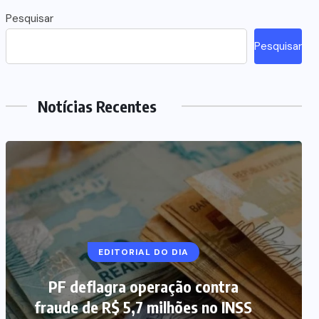
Pesquisar
Pesquisar
Notícias Recentes
NOTÍCIAS DO BRASIL
EDITORIAL DO DIA
PF deflagra operação contra
Mega-Sena 3.041 acumula, e
fraude de R$ 5,7 milhões no INSS
prêmio estimado chega a R$ 165