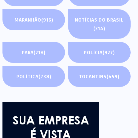
MARANHÃO
(916)
NOTÍCIAS DO BRASIL
(314)
PARÁ
(218)
POLÍCIA
(927)
POLÍTICA
(738)
TOCANTINS
(459)