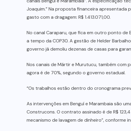
canais Benguí e Marambaia”. A especificação t
Joaquim.” Na proposta financeira apresentada pe
gasto com a dragagem: R$ 1.413.071,00.
No canal Caraparu, que fica em outro ponto de 
a tempo da COP30. A gestão de Helder Barbalho
governo já demoliu dezenas de casas para garant
Nos canais de Mártir e Murutucu, também com pr
agora é de 70%, segundo o governo estadual.
“Os trabalhos estão dentro do cronograma previ
As intervenções em Benguí e Marambaia são uma
Construcons. O contrato assinado é de R$ 123,4
mecanismo de lavagem de dinheiro”, conforme inv