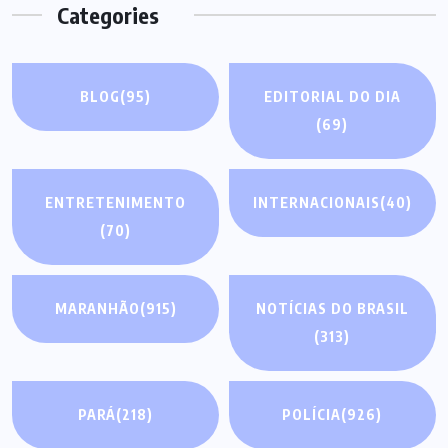
Categories
BLOG
(95)
EDITORIAL DO DIA
(69)
ENTRETENIMENTO
INTERNACIONAIS
(40)
(70)
MARANHÃO
(915)
NOTÍCIAS DO BRASIL
(313)
PARÁ
(218)
POLÍCIA
(926)