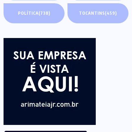
POLÍTICA
(738)
TOCANTINS
(459)