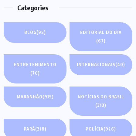
Categories
BLOG
(95)
EDITORIAL DO DIA
(67)
ENTRETENIMENTO
INTERNACIONAIS
(40)
(70)
MARANHÃO
(915)
NOTÍCIAS DO BRASIL
(313)
PARÁ
(218)
POLÍCIA
(926)