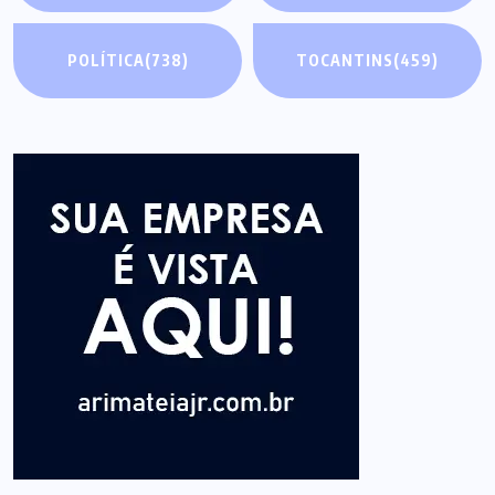
POLÍTICA
(738)
TOCANTINS
(459)