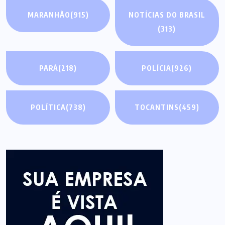
MARANHÃO
(915)
NOTÍCIAS DO BRASIL
(313)
PARÁ
(218)
POLÍCIA
(926)
POLÍTICA
(738)
TOCANTINS
(459)