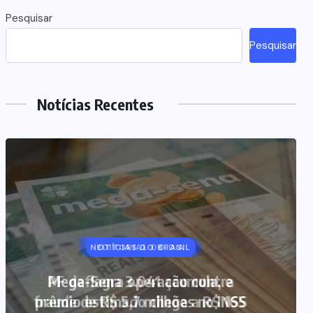
Pesquisar
Pesquisar
Notícias Recentes
NOTÍCIAS DO BRASIL
Mega-Sena 3.041 acumula, e
prêmio estimado chega a R$ 165