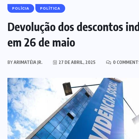
POLÍCIA
POLÍTICA
Devolução dos descontos ind
em 26 de maio
BY
ARIMATÉIA JR.
27 DE ABRIL, 2025
0 COMMENT
MARANHÃO
POLÍCIA
Mulher joga drogas no vaso
sanitário; polícia apreende 3 kg e