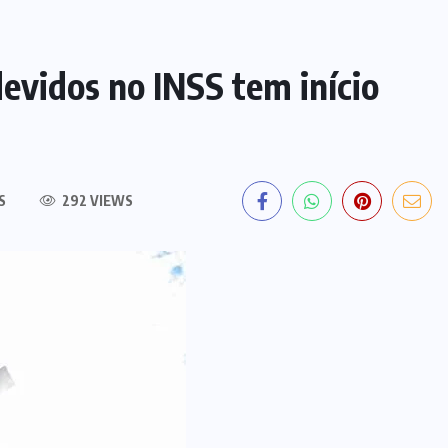
evidos no INSS tem início
S
292 VIEWS
EDITORIAL DO DIA
PF deflagra operação contra
fraude de R$ 5,7 milhões no INSS