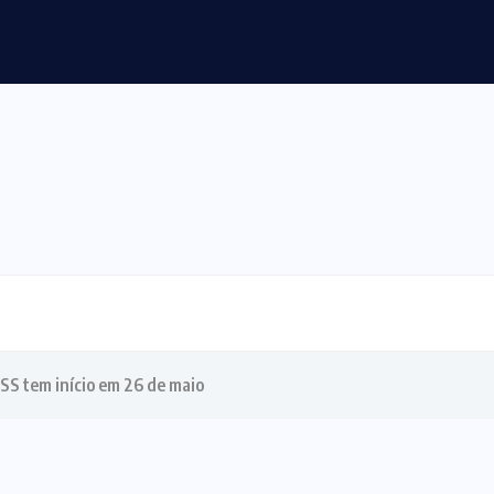
 agressões e violência sexual na morte...
SS tem início em 26 de maio