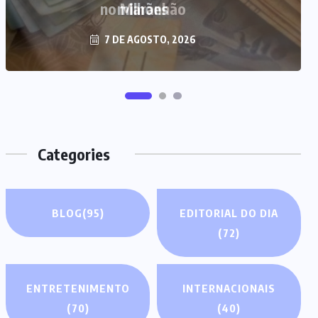
milhões
7 DE AGOSTO, 2026
Categories
BLOG
(95)
EDITORIAL DO DIA
(72)
ENTRETENIMENTO
INTERNACIONAIS
(70)
(40)