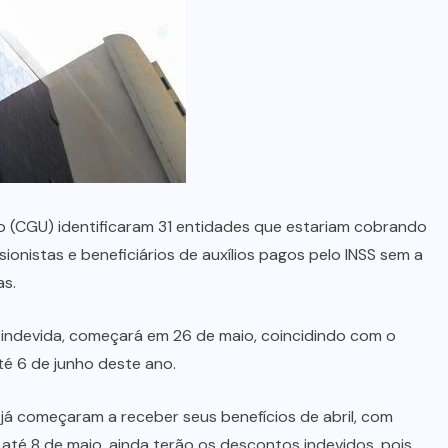
no Maranhão
7 DE AGOSTO, 2026
ião (CGU) identificaram 31 entidades que estariam cobrando
onistas e beneficiários de auxílios pagos pelo INSS sem a
as.
indevida, começará em 26 de maio, coincidindo com o
té 6 de junho deste ano.
já começaram a receber seus benefícios de abril, com
 até 8 de maio, ainda terão os descontos indevidos, pois