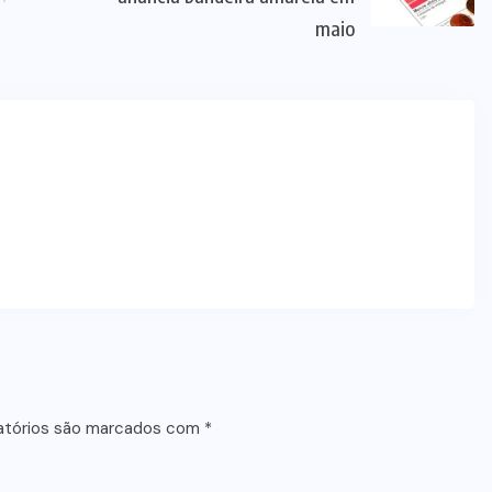
maio
atórios são marcados com
*