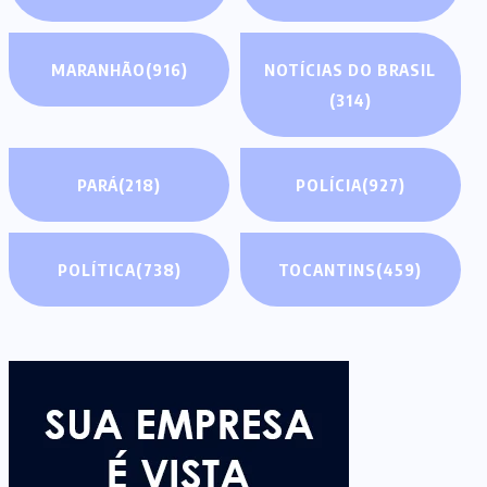
MARANHÃO
(916)
NOTÍCIAS DO BRASIL
(314)
PARÁ
(218)
POLÍCIA
(927)
POLÍTICA
(738)
TOCANTINS
(459)