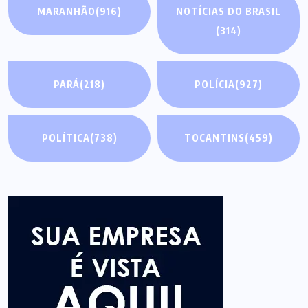
MARANHÃO
(916)
NOTÍCIAS DO BRASIL
(314)
PARÁ
(218)
POLÍCIA
(927)
POLÍTICA
(738)
TOCANTINS
(459)