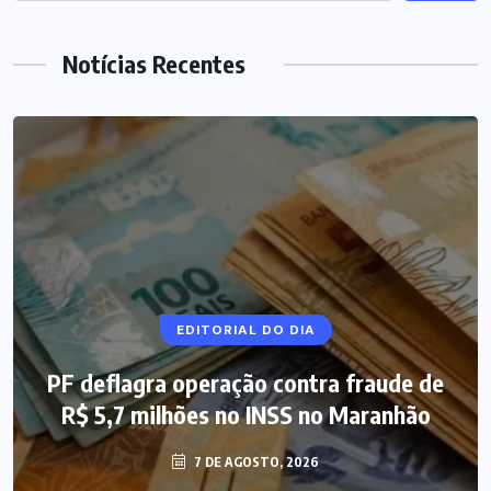
Notícias Recentes
NOTÍCIAS DO BRASIL
EDITORIAL DO DIA
PF deflagra operação contra fraude de
Mega-Sena 3.041 acumula, e prêmio
R$ 5,7 milhões no INSS no Maranhão
estimado chega a R$ 165 milhões
7 DE AGOSTO, 2026
7 DE AGOSTO, 2026