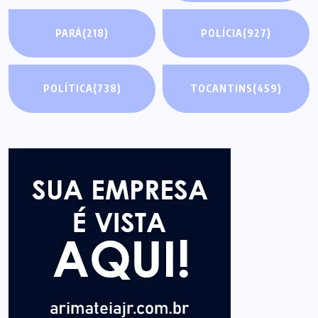
PARÁ
(218)
POLÍCIA
(927)
POLÍTICA
(738)
TOCANTINS
(459)