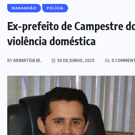
MARANHÃO
POLÍCIA
Ex-prefeito de Campestre d
violência doméstica
BY
ARIMATÉIA JR.
30 DE JUNHO, 2025
0 COMMEN
MARANHÃO
POLÍCIA
Mulher joga drogas no vaso
sanitário; polícia apreende 3 kg e