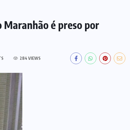
o Maranhão é preso por
TS
284 VIEWS
EDITORIAL DO DIA
PF deflagra operação contra
fraude de R$ 5,7 milhões no INSS