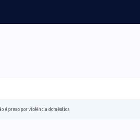
essões e violência sexual na morte...
 é preso por violência doméstica