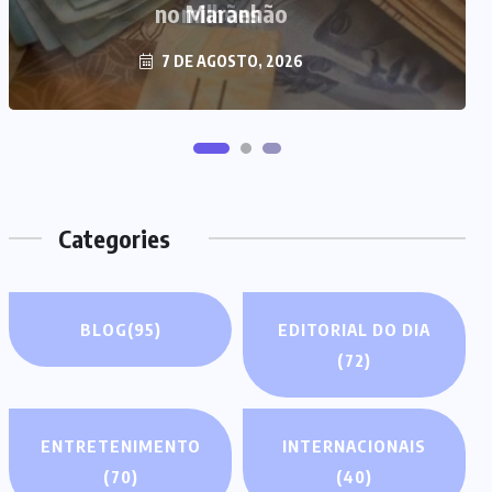
milhões
7 DE AGOSTO, 2026
Categories
BLOG
(95)
EDITORIAL DO DIA
(72)
ENTRETENIMENTO
INTERNACIONAIS
(70)
(40)