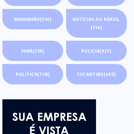
MARANHÃO
(916)
NOTÍCIAS DO BRASIL
(314)
PARÁ
(218)
POLÍCIA
(927)
POLÍTICA
(738)
TOCANTINS
(459)