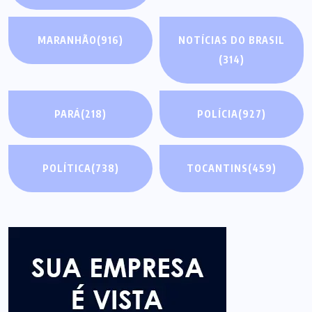
MARANHÃO
(916)
NOTÍCIAS DO BRASIL
(314)
PARÁ
(218)
POLÍCIA
(927)
POLÍTICA
(738)
TOCANTINS
(459)