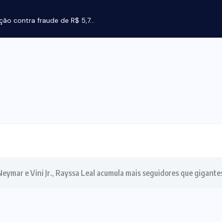
ção contra fraude de R$ 5,7...
ymar e Vini Jr., Rayssa Leal acumula mais seguidores que gigantes 