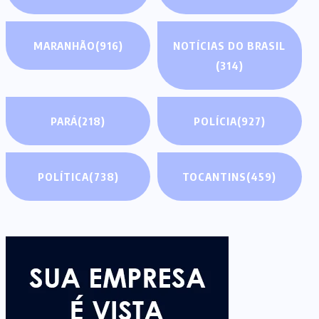
MARANHÃO
(916)
NOTÍCIAS DO BRASIL
(314)
PARÁ
(218)
POLÍCIA
(927)
POLÍTICA
(738)
TOCANTINS
(459)