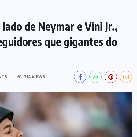
lado de Neymar e Vini Jr.,
eguidores que gigantes do
NTS
214 VIEWS
EDITORIAL DO DIA
PF deflagra operação contra
fraude de R$ 5,7 milhões no INSS