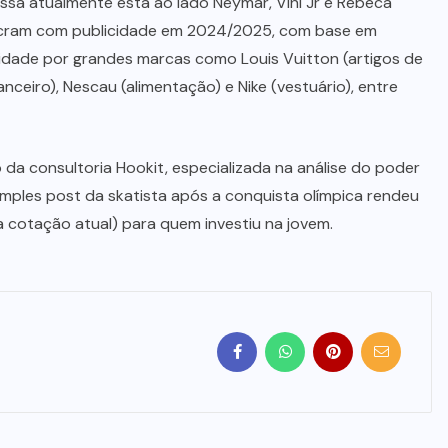
yssa atualmente esta ao lado Neymar, Vini Jr e Rebeca
lucram com publicidade em 2024/2025, com base em
ocidade por grandes marcas como Louis Vuitton (artigos de
anceiro), Nescau (alimentação) e Nike (vestuário), entre
da consultoria Hookit, especializada na análise do poder
mples post da skatista após a conquista olímpica rendeu
a cotação atual) para quem investiu na jovem.