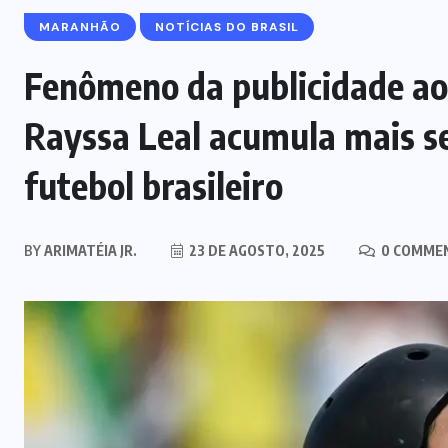
MARANHÃO
NOTÍCIAS DO BRASIL
Fenômeno da publicidade ao 
Rayssa Leal acumula mais s
futebol brasileiro
BY
ARIMATÉIA JR.
23 DE AGOSTO, 2025
0 COMME
MARANHÃO
POLÍCIA
Mulher joga drogas no vaso
sanitário; polícia apreende 3 kg e