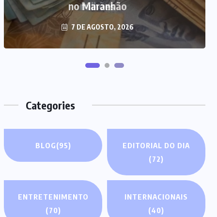
milhões
7 DE AGOSTO, 2026
Categories
BLOG
(95)
EDITORIAL DO DIA
(72)
ENTRETENIMENTO
INTERNACIONAIS
(70)
(40)