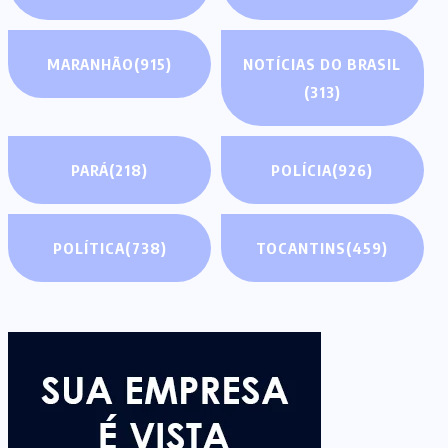
MARANHÃO
(915)
NOTÍCIAS DO BRASIL
(313)
PARÁ
(218)
POLÍCIA
(926)
POLÍTICA
(738)
TOCANTINS
(459)