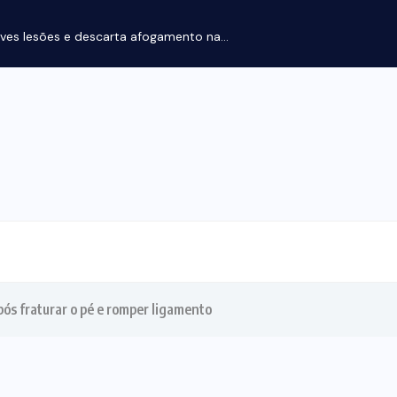
ves lesões e descarta afogamento na...
pós fraturar o pé e romper ligamento