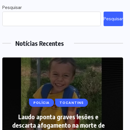
Pesquisar
Pesquisar
Notícias Recentes
POLÍCIA
MARANHÃO
TOCANTINS
POLÍCIA
Picareta e martelo podem ter sido
Laudo aponta graves lesões e
descarta afogamento na morte de
usados por mãe para matar bebê