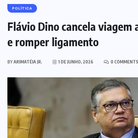
POLÍTICA
Flávio Dino cancela viagem 
e romper ligamento
BY
ARIMATÉIA JR.
1 DE JUNHO, 2026
0 COMMENT
NOTÍCIAS DO BRASIL
Mega-Sena acumula e vai a R$ 150