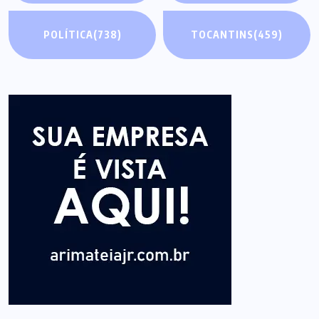
POLÍTICA
(738)
TOCANTINS
(459)