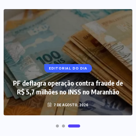
NOTÍCIAS DO BRASIL
EDITORIAL DO DIA
PF deflagra operação contra fraude de
Mega-Sena 3.041 acumula, e prêmio
R$ 5,7 milhões no INSS no Maranhão
estimado chega a R$ 165 milhões
7 DE AGOSTO, 2026
7 DE AGOSTO, 2026