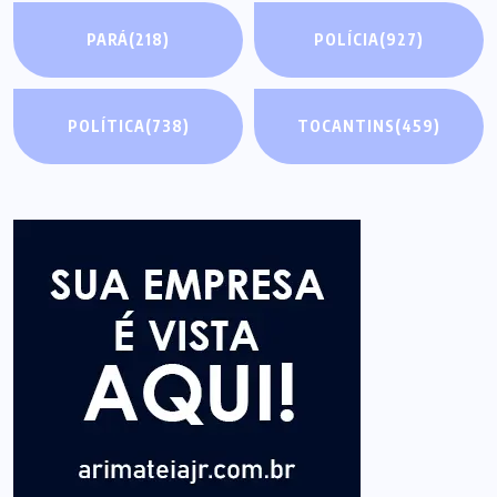
PARÁ
(218)
POLÍCIA
(927)
POLÍTICA
(738)
TOCANTINS
(459)