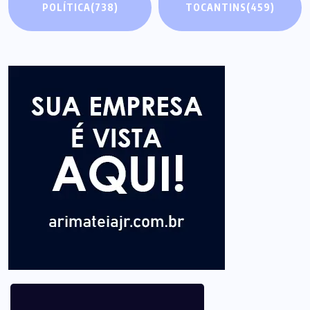
POLÍTICA
(738)
TOCANTINS
(459)