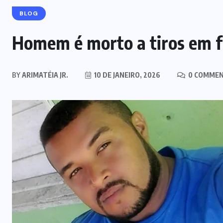
BLOG
Homem é morto a tiros em f
BY
ARIMATÉIA JR.
10 DE JANEIRO, 2026
0 COMME
MARANHÃO
POLÍCIA
Mulher joga drogas no vaso
sanitário; polícia apreende 3 kg e