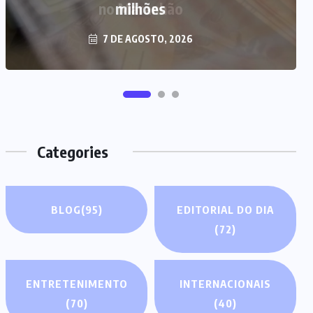
milhões
7 DE AGOSTO, 2026
Categories
BLOG
(95)
EDITORIAL DO DIA
(72)
ENTRETENIMENTO
INTERNACIONAIS
(70)
(40)