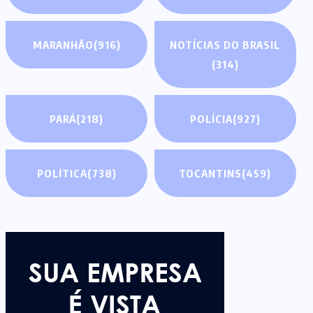
MARANHÃO
(916)
NOTÍCIAS DO BRASIL
(314)
PARÁ
(218)
POLÍCIA
(927)
POLÍTICA
(738)
TOCANTINS
(459)