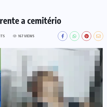
rente a cemitério
NTS
167 VIEWS
EDITORIAL DO DIA
PF deflagra operação contra
fraude de R$ 5,7 milhões no INSS