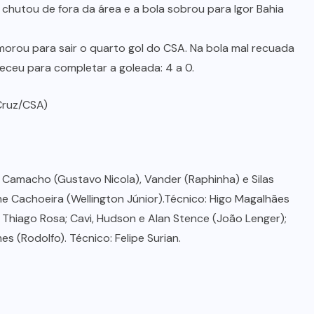
chutou de fora da área e a bola sobrou para Igor Bahia
orou para sair o quarto gol do CSA. Na bola mal recuada
receu para completar a goleada: 4 a 0.
 Cruz/CSA)
 Camacho (Gustavo Nicola), Vander (Raphinha) e Silas
rme Cachoeira (Wellington Júnior).Técnico: Higo Magalhães
 Thiago Rosa; Cavi, Hudson e Alan Stence (João Lenger);
s (Rodolfo). Técnico: Felipe Surian.