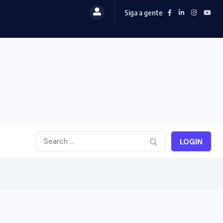
Siga a gente
e...
LOGIN