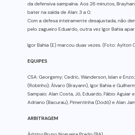
da defensiva sampaína. Aos 26 minutos, Brayhan 
bater na saída de Alan: 3 a 0.
Com a defesa inteiramente desajustada, não dem
pelo zagueiro Eduardo, outra vez Igor Bahia apa
Igor Bahia (E) marcou duas vezes. (Foto: Aylton
EQUIPES
CSA: Georgemy; Cedric, Wanderson, Islan e Enzo;
(Robinho); Álvaro (Brayann), Igor Bahia e Guilhe
Sampaio: Alan Costa, Jô, Eduardo, Fábio Aguiar e
Adriano (Bacurau), Pimentinha (Dodô) e Alan Jame
ARBITRAGEM
Árbitro:Bruno Nogueira Prado (BA)