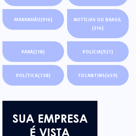
MARANHÃO
(916)
NOTÍCIAS DO BRASIL
(314)
PARÁ
(218)
POLÍCIA
(927)
POLÍTICA
(738)
TOCANTINS
(459)