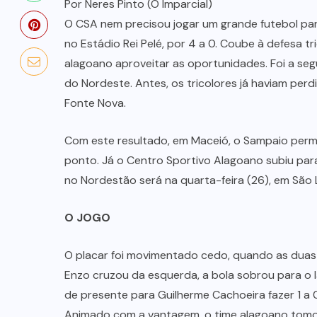
Por Neres Pinto (O Imparcial)
O CSA nem precisou jogar um grande futebol para
no Estádio Rei Pelé, por 4 a 0. Coube à defesa t
alagoano aproveitar as oportunidades. Foi a se
do Nordeste. Antes, os tricolores já haviam perd
Fonte Nova.
Com este resultado, em Maceió, o Sampaio perm
ponto. Já o Centro Sportivo Alagoano subiu par
no Nordestão será na quarta-feira (26), em São L
O JOGO
O placar foi movimentado cedo, quando as duas
Enzo cruzou da esquerda, a bola sobrou para o 
de presente para Guilherme Cachoeira fazer 1 a 
Animado com a vantagem, o time alagoano tomou