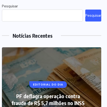
Pesquisar
Pesquisar
Notícias Recentes
NOTÍCIAS DO BRASIL
EDITORIAL DO DIA
PF deflagra operação contra
Mega-Sena 3.041 acumula, e
fraude de R$ 5,7 milhões no INSS
prêmio estimado chega a R$ 165