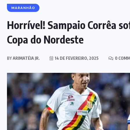
MARANHÃO
Horrível! Sampaio Corrêa s
Copa do Nordeste
BY
ARIMATÉIA JR.
14 DE FEVEREIRO, 2025
0 COM
MARANHÃO
POLÍCIA
Mulher joga drogas no vaso
sanitário; polícia apreende 3 kg e