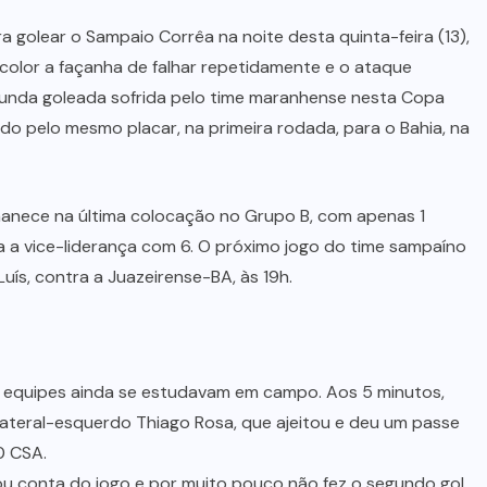
 golear o Sampaio Corrêa na noite desta quinta-feira (13),
ricolor a façanha de falhar repetidamente e o ataque
gunda goleada sofrida pelo time maranhense nesta Copa
ido pelo mesmo placar, na primeira rodada, para o Bahia, na
anece na última colocação no Grupo B, com apenas 1
a a vice-liderança com 6. O próximo jogo do time sampaíno
uís, contra a Juazeirense-BA, às 19h.
 equipes ainda se estudavam em campo. Aos 5 minutos,
lateral-esquerdo Thiago Rosa, que ajeitou e deu um passe
0 CSA.
 conta do jogo e por muito pouco não fez o segundo gol