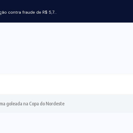
Laudo aponta agressões e violência sexual na mort
 uma goleada na Copa do Nordeste