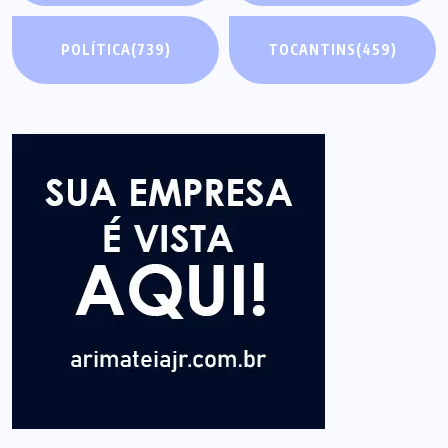
POLÍTICA
(739)
TOCANTINS
(459)