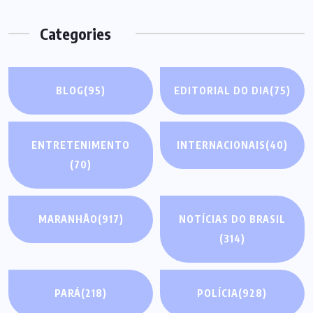
Categories
BLOG
(95)
EDITORIAL DO DIA
(75)
ENTRETENIMENTO
INTERNACIONAIS
(40)
(70)
MARANHÃO
(917)
NOTÍCIAS DO BRASIL
(314)
PARÁ
(218)
POLÍCIA
(928)