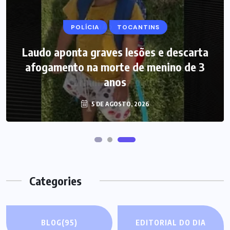
POLÍCIA
MARANHÃO
TOCANTINS
POLÍCIA
Laudo aponta graves lesões e descarta
Picareta e martelo podem ter sido
afogamento na morte de menino de 3
usados por mãe para matar bebê no
Maranhão, diz polícia
anos
5 DE AGOSTO, 2026
5 DE AGOSTO, 2026
Categories
BLOG
(95)
EDITORIAL DO DIA