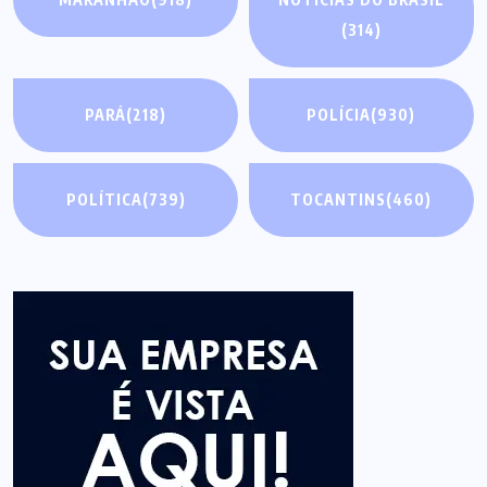
(314)
PARÁ
(218)
POLÍCIA
(930)
POLÍTICA
(739)
TOCANTINS
(460)