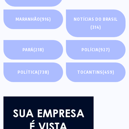
MARANHÃO
(916)
NOTÍCIAS DO BRASIL
(314)
PARÁ
(218)
POLÍCIA
(927)
POLÍTICA
(738)
TOCANTINS
(459)