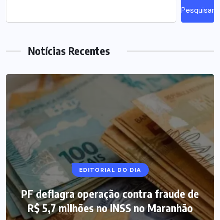
Pesquisar
Notícias Recentes
NOTÍCIAS DO BRASIL
EDITORIAL DO DIA
PF deflagra operação contra fraude de
Mega-Sena 3.041 acumula, e prêmio
R$ 5,7 milhões no INSS no Maranhão
estimado chega a R$ 165 milhões