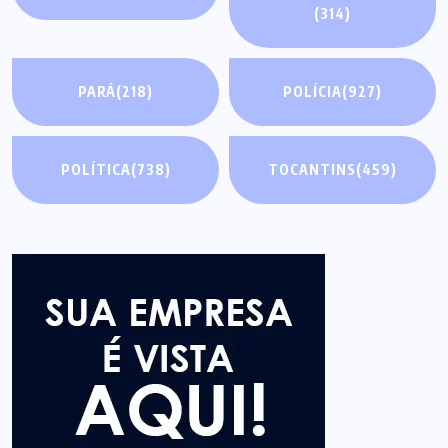
(314)
PARÁ
(218)
POLÍCIA
(927)
POLÍTICA
(738)
TOCANTINS
(459)