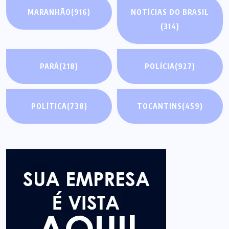
MARANHÃO
(916)
NOTÍCIAS DO BRASIL
(314)
PARÁ
(218)
POLÍCIA
(927)
POLÍTICA
(738)
TOCANTINS
(459)