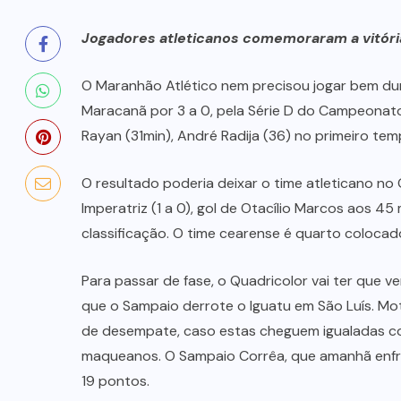
Jogadores atleticanos comemoraram a vitória 
O Maranhão Atlético nem precisou jogar bem dur
Maracanã por 3 a 0, pela Série D do Campeonato 
Rayan (31min), André Radija (36) no primeiro te
O resultado poderia deixar o time atleticano no 
Imperatriz (1 a 0), gol de Otacílio Marcos aos 
classificação. O time cearense é quarto coloca
Para passar de fase, o Quadricolor vai ter que v
que o Sampaio derrote o Iguatu em São Luís. Moti
de desempate, caso estas cheguem igualadas com
maqueanos. O Sampaio Corrêa, que amanhã enfre
19 pontos.