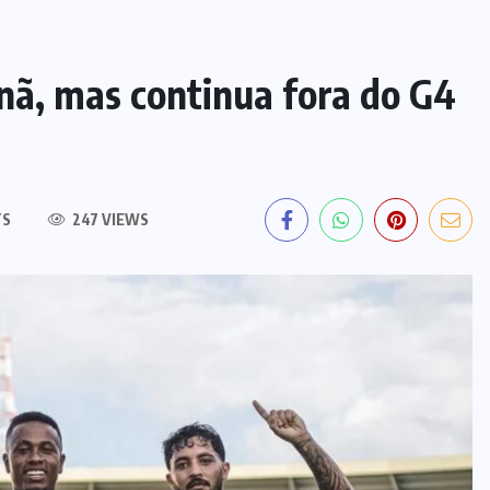
ã, mas continua fora do G4
TS
247 VIEWS