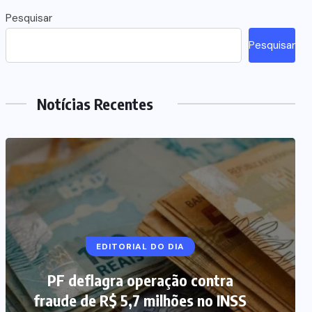
Pesquisar
Pesquisar
Notícias Recentes
NOTÍCIAS DO BRASIL
EDITORIAL DO DIA
PF deflagra operação contra
Mega-Sena 3.041 acumula, e
fraude de R$ 5,7 milhões no INSS
prêmio estimado chega a R$ 165