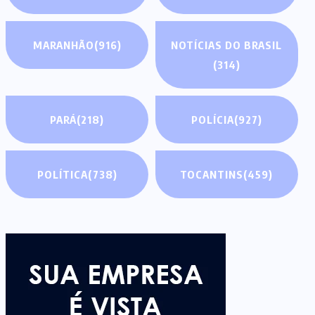
MARANHÃO
(916)
NOTÍCIAS DO BRASIL
(314)
PARÁ
(218)
POLÍCIA
(927)
POLÍTICA
(738)
TOCANTINS
(459)