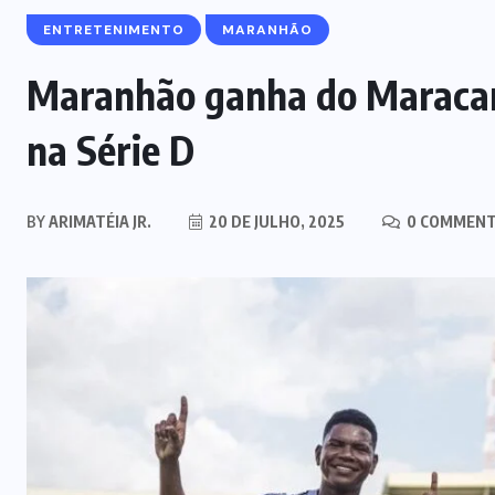
ENTRETENIMENTO
MARANHÃO
Maranhão ganha do Maracan
na Série D
BY
ARIMATÉIA JR.
20 DE JULHO, 2025
0 COMMEN
MARANHÃO
POLÍCIA
Mulher joga drogas no vaso
sanitário; polícia apreende 3 kg e