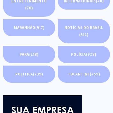
ENTRETENIMENTO
INTERNACIONAIS
(40)
(70)
MARANHÃO
(917)
NOTÍCIAS DO BRASIL
(314)
PARÁ
(218)
POLÍCIA
(928)
POLÍTICA
(739)
TOCANTINS
(459)