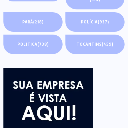
PARÁ
(218)
POLÍCIA
(927)
POLÍTICA
(738)
TOCANTINS
(459)