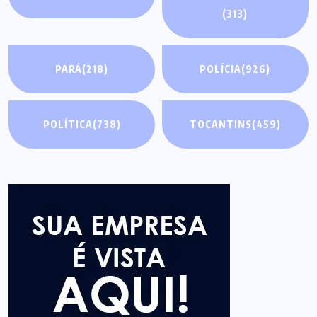
(313)
PARÁ
(218)
POLÍCIA
(926)
POLÍTICA
(738)
TOCANTINS
(459)