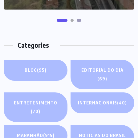
Categories
BLOG
(95)
EDITORIAL DO DIA
(69)
ENTRETENIMENTO
INTERNACIONAIS
(40)
(70)
MARANHÃO
(915)
NOTÍCIAS DO BRASIL