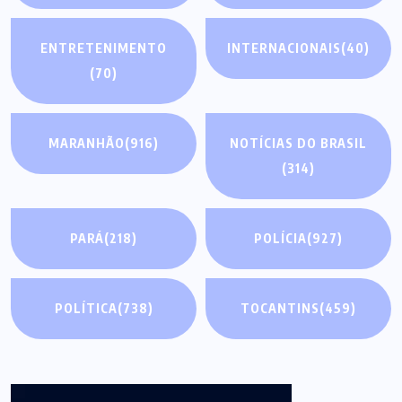
ENTRETENIMENTO
INTERNACIONAIS
(40)
(70)
MARANHÃO
(916)
NOTÍCIAS DO BRASIL
(314)
PARÁ
(218)
POLÍCIA
(927)
POLÍTICA
(738)
TOCANTINS
(459)