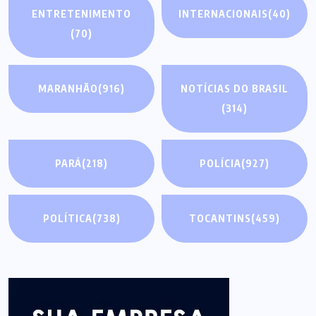
ENTRETENIMENTO
INTERNACIONAIS
(40)
(70)
MARANHÃO
(916)
NOTÍCIAS DO BRASIL
(314)
PARÁ
(218)
POLÍCIA
(927)
POLÍTICA
(738)
TOCANTINS
(459)