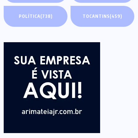
POLÍTICA
(738)
TOCANTINS
(459)