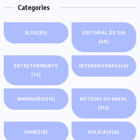
Categories
BLOG
(95)
EDITORIAL DO DIA
(69)
ENTRETENIMENTO
INTERNACIONAIS
(40)
(70)
MARANHÃO
(915)
NOTÍCIAS DO BRASIL
(313)
PARÁ
(218)
POLÍCIA
(926)