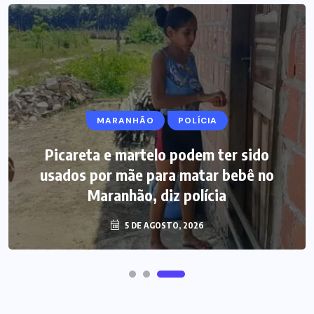
EDITORIAL DO DIA
MARANHÃO
POLÍCIA
DNIT fará manutenção na ponte do
Estreito dos Mosquitos nesta quinta-
Picareta e martelo podem ter sido
feira (6); trânsito terá ‘Pare e Siga’ na
usados por mãe para matar bebê no
Maranhão, diz polícia
BR-135
6 DE AGOSTO, 2026
5 DE AGOSTO, 2026