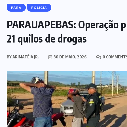
PARÁ
POLÍCIA
PARAUAPEBAS: Operação pre
21 quilos de drogas
BY
ARIMATÉIA JR.
30 DE MAIO, 2026
0 COMMENT
MARANHÃO
POLÍCIA
Mulher joga drogas no vaso
sanitário; polícia apreende 3 kg e