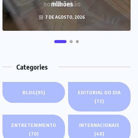
milhões
7 DE AGOSTO, 2026
Categories
BLOG
(95)
EDITORIAL DO DIA
(72)
ENTRETENIMENTO
INTERNACIONAIS
(70)
(40)