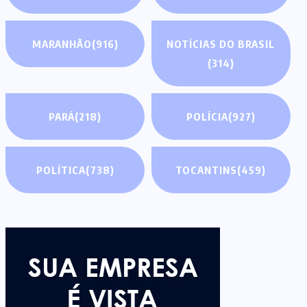
MARANHÃO
(916)
NOTÍCIAS DO BRASIL
(314)
PARÁ
(218)
POLÍCIA
(927)
POLÍTICA
(738)
TOCANTINS
(459)