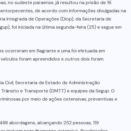
as, no sudeste paraense, já resultou na prisão de 16
e entorpecentes, de acordo com informações divulgadas na
oria Integrada de Operações (Diop), da Secretaria de
up), foi iniciada na última segunda-feira (25) e segue em
es ocorreram em flagrante e uma foi efetuada em
 veículos foram apreendidos e outros dois foram
cia Civil, Secretaria de Estado de Administração
e Trânsito e Transporte (DMTT) e equipes da Segup. O
riminosas por meio de ações ostensivas, preventivas e
s 488 abordagens, alcançando 252 pessoas, 119
ções incluem patrulhamento ostensivo, fiscalizações,