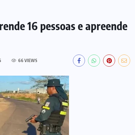
nde 16 pessoas e apreende
S
66 VIEWS
EDITORIAL DO DIA
PF deflagra operação contra
fraude de R$ 5,7 milhões no INSS