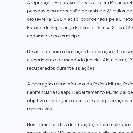
A Operação Esparavel III, realizada em Parauapeb
pessoas e na apreensão de mais de 2,1 quilos d
sexta-feira (29). A ação, coordenada pela Diret
Estado de Segurança Pública e Defesa Social (Seg
andamento no município.
De acordo com o balanço da operação, 15 prisõ
cumprimento de mandado judicial. Além disso, 13
recuperados durante as ações.
A operação reúne efetivos da Polícia Militar, Polí
Penitenciária (Seap), Departamento Municipal d
objetivo é reforçar o combate às organizações c
repressivas.
Nos primeiros dias de atuação, foram realizada
motocicletas, 110 veículos e sete ciclistas. As a