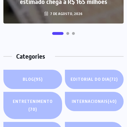
estimado chega a R$ 165 milhões
7 DE AGOSTO, 2026
Categories
BLOG
(95)
EDITORIAL DO DIA
(72)
ENTRETENIMENTO
INTERNACIONAIS
(40)
(70)