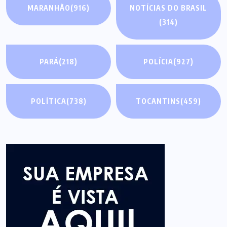
MARANHÃO
(916)
NOTÍCIAS DO BRASIL
(314)
PARÁ
(218)
POLÍCIA
(927)
POLÍTICA
(738)
TOCANTINS
(459)