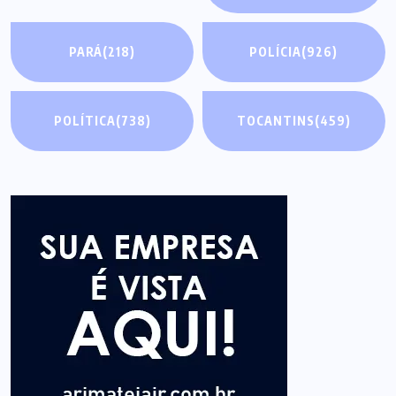
PARÁ
(218)
POLÍCIA
(926)
POLÍTICA
(738)
TOCANTINS
(459)