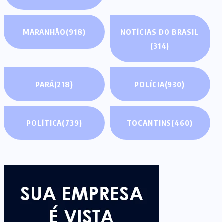
MARANHÃO
(918)
NOTÍCIAS DO BRASIL
(314)
PARÁ
(218)
POLÍCIA
(930)
POLÍTICA
(739)
TOCANTINS
(460)