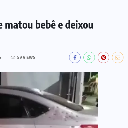
e matou bebê e deixou
S
59 VIEWS
POLÍCIA
TOCANTINS
Criança de 6 anos morre após
sofrer queimaduras em 90% do