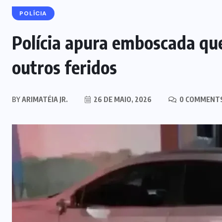
POLÍCIA
Polícia apura emboscada qu
outros feridos
BY
ARIMATÉIA JR.
26 DE MAIO, 2026
0 COMMENT
MARANHÃO
Eduardo Braide não vai ao
primeiro debate televisionado ao