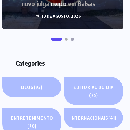
novo julgamento em Balsas
10 DE AGOSTO, 2026
Categories
BLOG
(95)
EDITORIAL DO DIA
(75)
ENTRETENIMENTO
INTERNACIONAIS
(41)
(70)