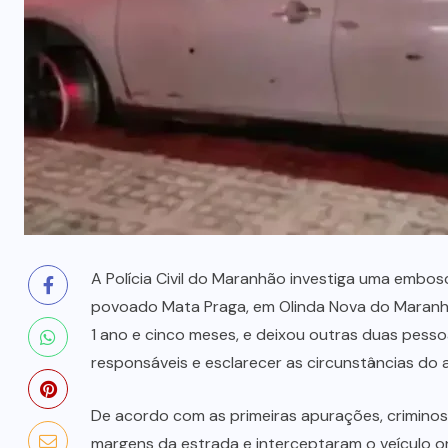
Governo do Maranhão em 2026
10 DE AGOSTO, 2026
A Polícia Civil do Maranhão investiga uma embosc
povoado Mata Praga, em Olinda Nova do Maranhã
1 ano e cinco meses, e deixou outras duas pesso
responsáveis e esclarecer as circunstâncias do 
De acordo com as primeiras apurações, crimino
margens da estrada e interceptaram o veículo o