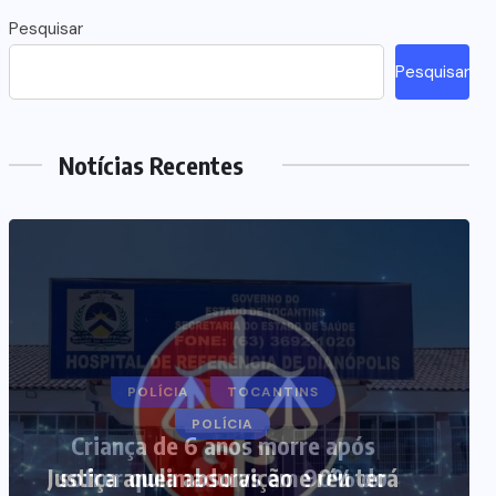
Pesquisar
Pesquisar
Notícias Recentes
POLÍCIA
Justiça anula absolvição e réu terá