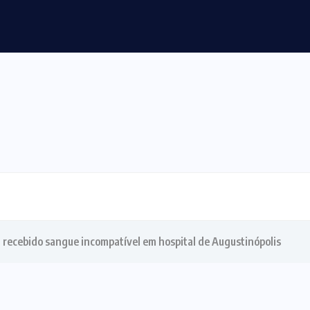
ssões e violência sexual na morte...
ia recebido sangue incompatível em hospital de Augustinópolis