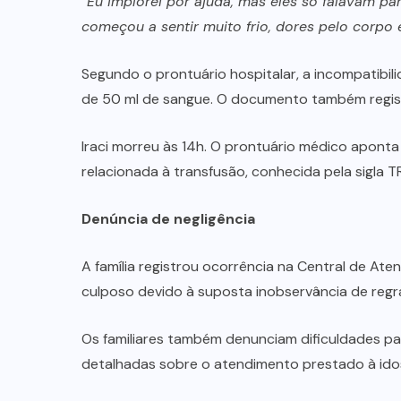
“
Eu implorei por ajuda, mas eles só falavam p
começou a sentir muito frio, dores pelo corpo 
Segundo o prontuário hospitalar, a incompatibil
de 50 ml de sangue. O documento também registr
Iraci morreu às 14h. O prontuário médico apon
relacionada à transfusão, conhecida pela sigla TR
Denúncia de negligência
A família registrou ocorrência na Central de Aten
culposo devido à suposta inobservância de regra
Os familiares também denunciam dificuldades pa
detalhadas sobre o atendimento prestado à ido