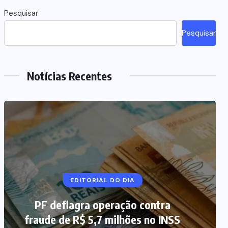
Pesquisar
Pesquisar
Notícias Recentes
NOTÍCIAS DO BRASIL
EDITORIAL DO DIA
PF deflagra operação contra
Mega-Sena 3.041 acumula, e
fraude de R$ 5,7 milhões no INSS
prêmio estimado chega a R$ 165