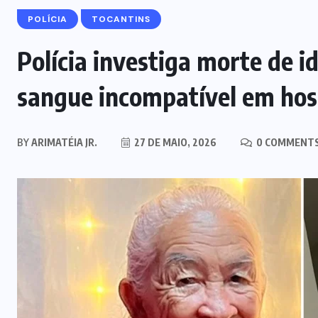
POLÍCIA
TOCANTINS
Polícia investiga morte de i
sangue incompatível em hosp
BY
ARIMATÉIA JR.
27 DE MAIO, 2026
0 COMMENT
MARANHÃO
POLÍCIA
Mulher joga drogas no vaso
sanitário; polícia apreende 3 kg e