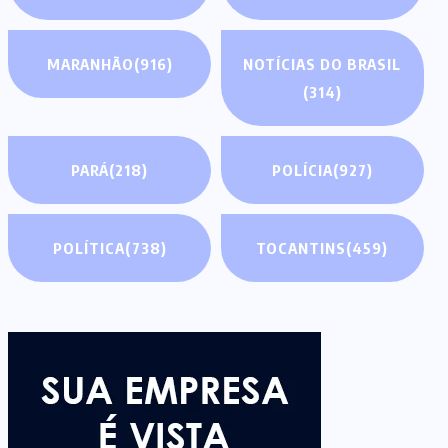
MARANHÃO
(916)
NOTÍCIAS DO BRASIL
(314)
PARÁ
(218)
POLÍCIA
(927)
POLÍTICA
(738)
TOCANTINS
(459)