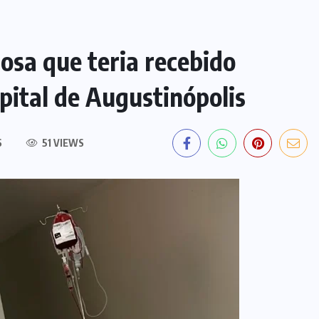
dosa que teria recebido
ital de Augustinópolis
S
51 VIEWS