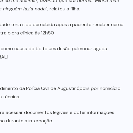
ara eu me acalmar, dizendo que era normal. Minha mãe
e ninguém fazia nada
”, relatou a filha.
idade teria sido percebida após a paciente receber cerca
a piora clínica às 12h50.
ta como causa do óbito uma lesão pulmonar aguda
ALI.
dimento da Polícia Civil de Augustinópolis por homicídio
 técnica.
ra acessar documentos legíveis e obter informações
sa durante a internação.