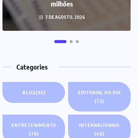
milhões
7 DE AGOSTO, 2026
Categories
BLOG
(95)
EDITORIAL DO DIA
(72)
ENTRETENIMENTO
INTERNACIONAIS
(70)
(40)