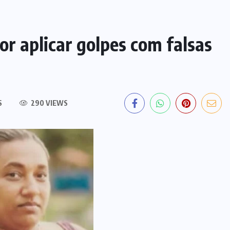
por aplicar golpes com falsas
S
290 VIEWS
EDITORIAL DO DIA
PF deflagra operação contra
fraude de R$ 5,7 milhões no INSS