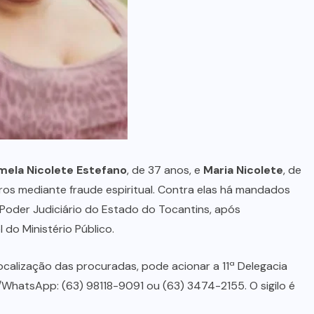
no Maranhão
7 DE AGOSTO, 2026
mela Nicolete Estefano
, de 37 anos, e
Maria Nicolete
, de
iros mediante fraude espiritual. Contra elas há mandados
 Poder Judiciário do Estado do Tocantins, após
 do Ministério Público.
ocalização das procuradas, pode acionar a 11ª Delegacia
s/WhatsApp: (63) 98118-9091 ou (63) 3474-2155. O sigilo é