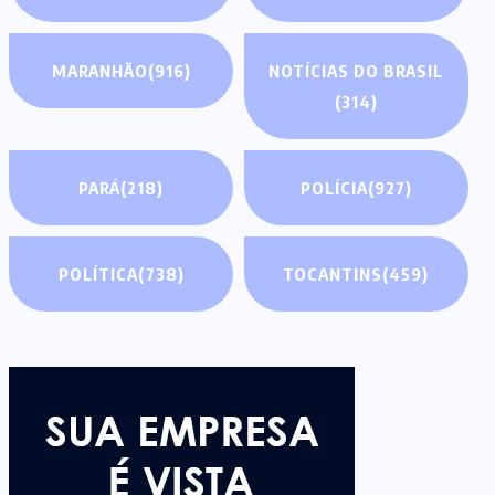
MARANHÃO
(916)
NOTÍCIAS DO BRASIL
(314)
PARÁ
(218)
POLÍCIA
(927)
POLÍTICA
(738)
TOCANTINS
(459)