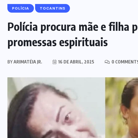
POLÍCIA
TOCANTINS
Polícia procura mãe e filha 
promessas espirituais
BY
ARIMATÉIA JR.
16 DE ABRIL, 2025
0 COMMENT
MARANHÃO
POLÍCIA
Mulher joga drogas no vaso
sanitário; polícia apreende 3 kg e