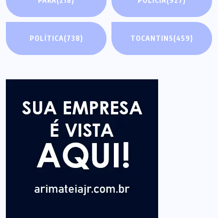
PARÁ
(218)
POLÍCIA
(927)
POLÍTICA
(738)
TOCANTINS
(459)