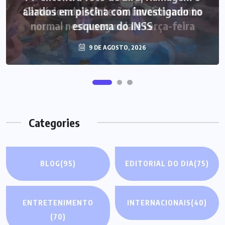
aliados em piscina com investigado no
esquema do INSS
9 DE AGOSTO, 2026
Categories
BLOG
(95)
EDITORIAL DO DIA
(75)
ENTRETENIMENTO
INTERNACIONAIS
(40)
(70)