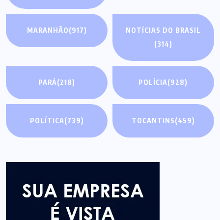
MARANHÃO
(917)
NOTÍCIAS DO BRASIL
(314)
PARÁ
(218)
POLÍCIA
(928)
POLÍTICA
(739)
TOCANTINS
(459)